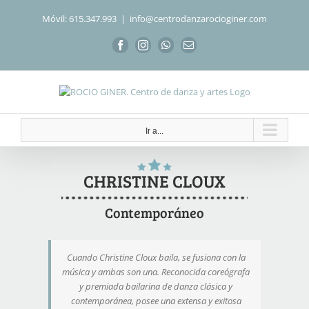
Saltar
Móvil: 615.347.993
|
info@centrodanzarocioginer.com
al
contenido
Facebook
Instagram
WhatsApp
Correo
electrónico
Ir a...
CHRISTINE CLOUX
Contemporáneo
Cuando Christine Cloux baila, se fusiona con la
música y ambas son una. Reconocida coreógrafa
y premiada bailarina de danza clásica y
contemporánea, posee una extensa y exitosa