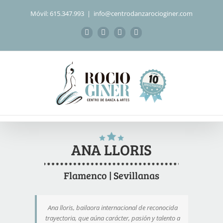
Saltar
Móvil: 615.347.993
|
info@centrodanzarocioginer.com
al
contenido
Facebook
Instagram
WhatsApp
Correo
electrónico
ANA LLORIS
Flamenco | Sevillanas
Ana lloris, bailaora internacional de reconocida
trayectoria, que aúna carácter, pasión y talento a