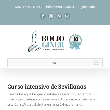
Saltar
Móvil: 615.347.993
|
info@centrodanzarocioginer.com
al
contenido
Facebook
Instagram
WhatsApp
Correo
electrónico
Ir a...
Curso intensivo de Sevillanas
Para todos aquellos que lo estábais esperando, lanzamos un
nuevo curso intensivo de sevillanas. Aprenderás a bailarlas y
estarás list@ para disfrutar en las próximas ferias 😉