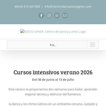
Saltar
Móvil: 615.347.993
|
info@centrodanzarocioginer.com
al
contenido
Facebook
Instagram
WhatsApp
Correo
electrónico
Ir a...
Cursos intensivos verano 2026
Del 30 de junio al 13 de julio
Este verano te proponemos dos semanas para bailar, aprender,
mejorar técnica y disfrutar del flamenco,
la danza y los ritmos latinos en un ambiente cercano, cuidado y