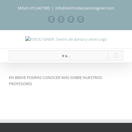
Saltar
Móvil: 615.347.993
|
info@centrodanzarocioginer.com
al
contenido
Facebook
Instagram
WhatsApp
Correo
electrónico
Ir a...
EN BREVE PODRÁS CONOCER MÁS SOBRE NUESTROS
PROFESORES