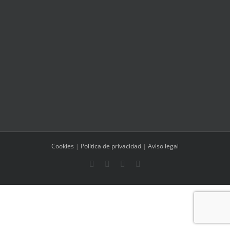
Cookies
|
Política de privacidad
|
Aviso legal
Facebook
Instagram
WhatsApp
Correo
electrónico