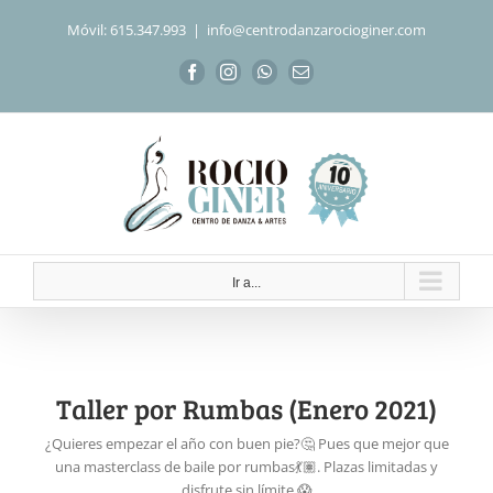
Saltar
Móvil: 615.347.993
|
info@centrodanzarocioginer.com
al
contenido
Facebook
Instagram
WhatsApp
Correo
electrónico
Ir a...
Taller por Rumbas (Enero 2021)
¿Quieres empezar el año con buen pie?🤔 Pues que mejor que
una masterclass de baile por rumbas💃🏽. Plazas limitadas y
disfrute sin límite.😱