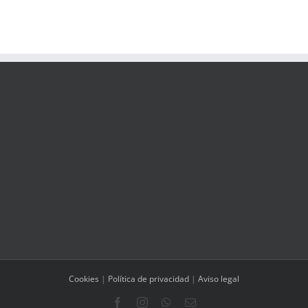
Cookies
|
Política de privacidad
|
Aviso legal
Facebook
Instagram
WhatsApp
Correo