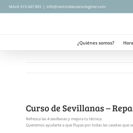
Saltar
Móvil: 615.347.993
|
info@centrodanzarocioginer.com
al
contenido
¿Quiénes somos?
Hora
Curso de Sevillanas – Rep
Refresca las 4 sevillanas y mejora tu técnica.
Queremos ayudarte a que fluyas por todas las casetas que se