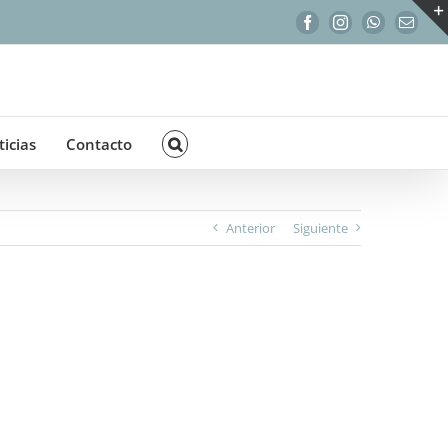
Facebook
Instagram
WhatsApp
Correo
electr
icias
Contacto
Anterior
Siguiente