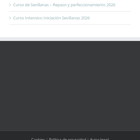
Curso de Sevillanas – Repaso y perfeccionamiento 2026
Curso Intensivo Iniciación Sevillanas 2026
Cookies
|
Política de privacidad
|
Aviso legal