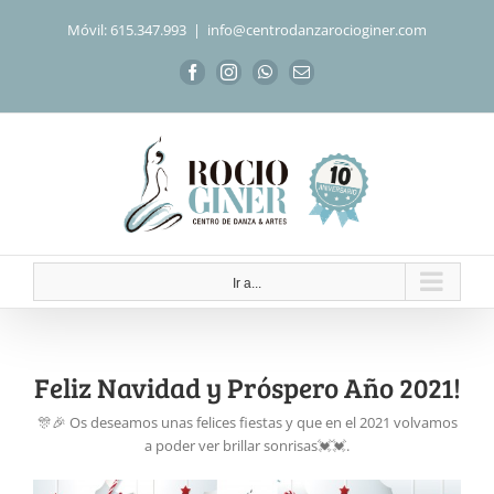
Saltar
Móvil: 615.347.993
|
info@centrodanzarocioginer.com
al
contenido
Facebook
Instagram
WhatsApp
Correo
electrónico
Ir a...
Feliz Navidad y Próspero Año 2021!
🎊🎉 Os deseamos unas felices fiestas y que en el 2021 volvamos
a poder ver brillar sonrisas💓💓.