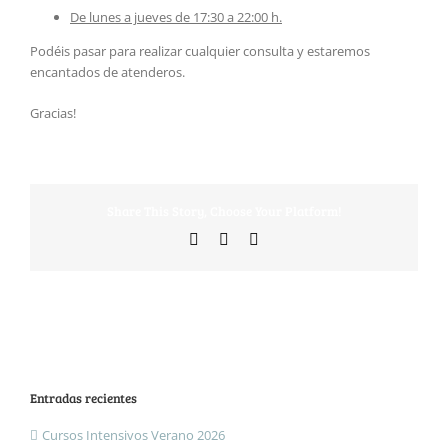
De lunes a jueves de 17:30 a 22:00 h.
Podéis pasar para realizar cualquier consulta y estaremos
encantados de atenderos.
Gracias!
Share This Story, Choose Your Platform!
Facebook
X
Correo
electrónico
Entradas recientes
Cursos Intensivos Verano 2026