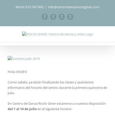
Saltar
Móvil: 615.347.993
|
info@centrodanzarocioginer.com
al
contenido
Facebook
Instagram
WhatsApp
Correo
electrónico
Ver
imagen
más
Hola chic@s!
grande
Como sabéis, ya están finalizando las clases y queríamos
informaros del horario del centro durante la primera quincena de
Julio.
En Centro de Danza Rocío Giner estaremos a vuestra disposición
del 1 al 14 de Julio
en el siguiente horario: