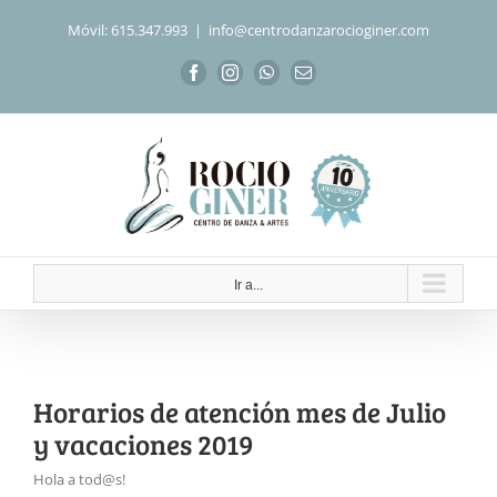
Saltar
Móvil: 615.347.993
|
info@centrodanzarocioginer.com
al
contenido
Facebook
Instagram
WhatsApp
Correo
electrónico
Ir a...
Horarios de atención mes de Julio
y vacaciones 2019
Hola a tod@s!