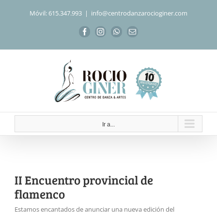
Saltar
Móvil: 615.347.993
|
info@centrodanzarocioginer.com
al
contenido
Facebook
Instagram
WhatsApp
Correo
electrónico
Ir a...
II Encuentro provincial de
flamenco
Estamos encantados de anunciar una nueva edición del