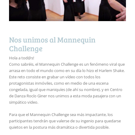
Nos unimos al Mannequin
Challenge
Hola a tod@s!
Como sabréis, el Mannequin Challenge es un fenómeno viral que
arrasa en todo el mundo como en su día lo hizo el Harlem Shake.
Este reto consiste en grabar un vídeo con todos los
protagonistas inmóviles, como en medio de una escena
congelada, igual que maniquíes (de ahí su nombre), y en Centro
de Danza Rocío Giner nos unimos a esta moda pasajera con un
simpático video.
Para que el Mannequin Challenge sea más impactante, los
participantes tendrán que valerse de su ingenio para quedarse
quietos en la postura más dramática o divertida posible.