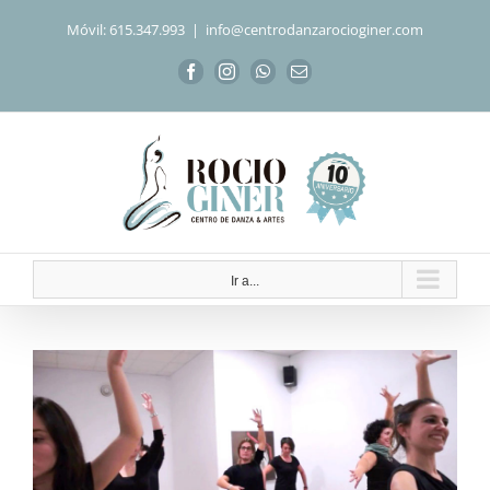
Saltar
Móvil: 615.347.993
|
info@centrodanzarocioginer.com
al
contenido
Facebook
Instagram
WhatsApp
Correo
electrónico
Ir a...
Ver
imagen
más
grande