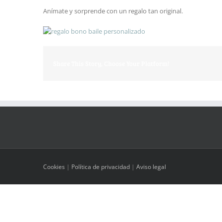
Anímate y sorprende con un regalo tan original.
Share This Story, Choose Your Platform!
Cookies
|
Política de privacidad
|
Aviso legal