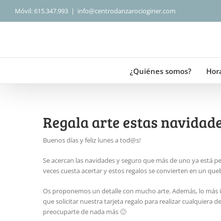
Saltar
Móvil: 615.347.993
|
info@centrodanzarocioginer.com
al
contenido
¿Quiénes somos?
Hor
Regala arte estas navidad
Buenos días y feliz lunes a tod@s!
Se acercan las navidades y seguro que más de uno ya está pe
veces cuesta acertar y estos regalos se convierten en un qu
Os proponemos un detalle con mucho arte. Además, lo más impo
que solicitar nuestra tarjeta regalo para realizar cualquiera
preocuparte de nada más 🙂