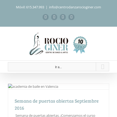
Saltar
Móvil: 615.347.993
|
info@centrodanzarocioginer.com
al
contenido
Facebook
Instagram
WhatsApp
Correo
electrónico
Ir a...
Semana de puertas abiertas Septiembre
2016
Semana de puertas abiertas. ¡Comenzamos el curso