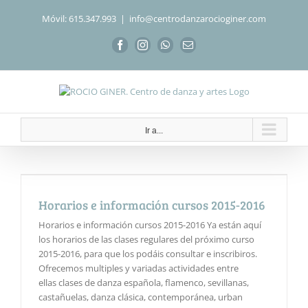
Saltar
Móvil: 615.347.993
|
info@centrodanzarocioginer.com
al
contenido
Facebook
Instagram
WhatsApp
Correo
electrónico
Ir a...
Horarios e información cursos 2015-2016
Horarios e información cursos 2015-2016 Ya están aquí
los horarios de las clases regulares del próximo curso
2015-2016, para que los podáis consultar e inscribiros.
Ofrecemos multiples y variadas actividades entre
ellas clases de danza española, flamenco, sevillanas,
castañuelas, danza clásica, contemporánea, urban