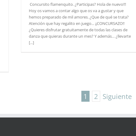
Concursito flamenquito. ¿Participas? Hola de nuevo!!!
Hoy os vamos a contar algo que os va a gustar y que
hemos preparado de mil amores. ¿Que de qué se trata?
Atención que hay regalito en juego... ¡¡CONCURSAZO!!
¿Quieres disfrutar gratuitamente de todas las clases de
danza que quieras durante un mes? Y además… ¿llevarte
[...]
1
2
Siguiente