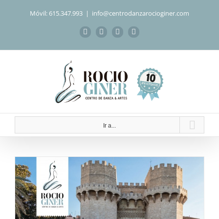
Saltar
Móvil: 615.347.993
|
info@centrodanzarocioginer.com
al
contenido
Facebook
Instagram
WhatsApp
Correo
electrónico
Ir a...