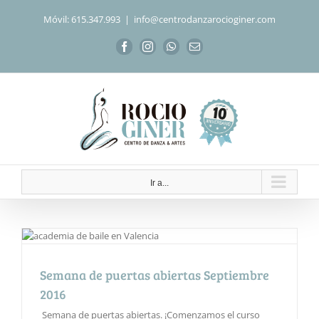
Saltar
Móvil: 615.347.993
|
info@centrodanzarocioginer.com
al
contenido
Facebook
Instagram
WhatsApp
Correo
electrónico
Ir a...
Semana de puertas abiertas Septiembre
2016
Semana de puertas abiertas. ¡Comenzamos el curso