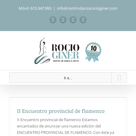
Saltar
Móvil: 615.347.993
|
info@centrodanzarocioginer.com
al
contenido
Facebook
Instagram
WhatsApp
Correo
electrónico
Ir a...
II Encuentro provincial de flamenco
II Encuentro provincial de flamenco Estamos
encantados de anunciar una nueva edición del
ENCUENTRO PROVINCIAL DE FLAMENCO. Con éste ya