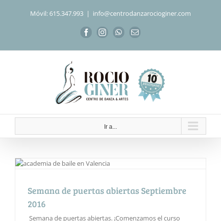
Saltar
Móvil: 615.347.993
|
info@centrodanzarocioginer.com
al
contenido
Facebook
Instagram
WhatsApp
Correo
electrónico
Ir a...
Semana de puertas abiertas Septiembre
2016
Semana de puertas abiertas. ¡Comenzamos el curso