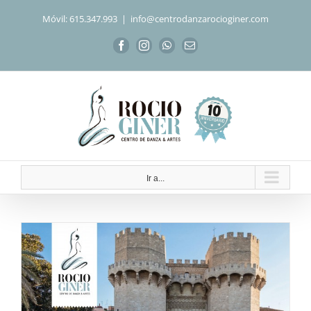
Saltar
Móvil: 615.347.993
|
info@centrodanzarocioginer.com
al
contenido
Facebook
Instagram
WhatsApp
Correo
electrónico
Ir a...