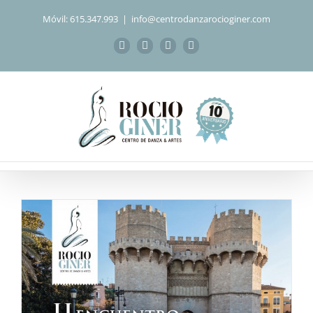
Saltar
Móvil: 615.347.993
|
info@centrodanzarocioginer.com
al
contenido
Facebook
Instagram
WhatsApp
Correo
electrónico