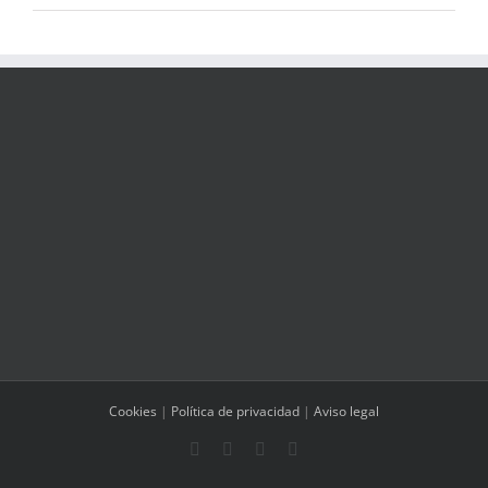
Cookies
|
Política de privacidad
|
Aviso legal
Facebook
Instagram
WhatsApp
Correo
electrónico