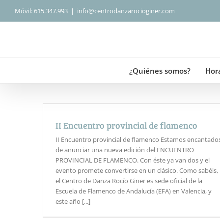
Saltar
Móvil: 615.347.993
|
info@centrodanzarocioginer.com
al
contenido
¿Quiénes somos?
Hor
II Encuentro provincial de flamenco
II Encuentro provincial de flamenco Estamos encantado
de anunciar una nueva edición del ENCUENTRO
PROVINCIAL DE FLAMENCO. Con éste ya van dos y el
evento promete convertirse en un clásico. Como sabéis,
el Centro de Danza Rocío Giner es sede oficial de la
Escuela de Flamenco de Andalucía (EFA) en Valencia, y
este año [...]