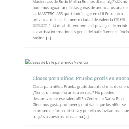
Masterclass de Rocío Molina Buenos días amig@s😊, no
podemos aguantar más las ganas de anunciaros una de
las MASTERCLASS que tendrá lugar en el II Encuentro
provincial de baile flamenco ciudad de Valencia 💃🏼💃🏼
👏🏻👏🏻 El 14 de abril, tendremos el privilegio de recibir
a la artista internacional y genio del baile flamenco Rocío
Molina. [...]
Clases para niños. Prueba gratis en ener
Clases para niños. Prueba gratis durante el mes de ener
¿Tienes un pequeño artista en casa? No puedes
desaprovechar ese talento!!! En Centro de Danza Rocío
Giner nos gusta promover y motivar a que los niños se
expresen de forma artística y por ello os invitamos a que
traigáis a vuestros hijos a una [...]