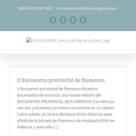
Saltar
Móvil: 615.347.993
|
info@centrodanzarocioginer.com
al
contenido
Facebook
Instagram
WhatsApp
Correo
electrónico
II Encuentro provincial de flamenco
II Encuentro provincial de flamenco Estamos
encantados de anunciar una nueva edición del
ENCUENTRO PROVINCIAL DE FLAMENCO. Con éste ya
van dos y el evento promete convertirse en un clásico.
Como sabéis, el Centro de Danza Rocío Giner es sede
oficial de la Escuela de Flamenco de Andalucía (EFA) en
Valencia, y este año [...]